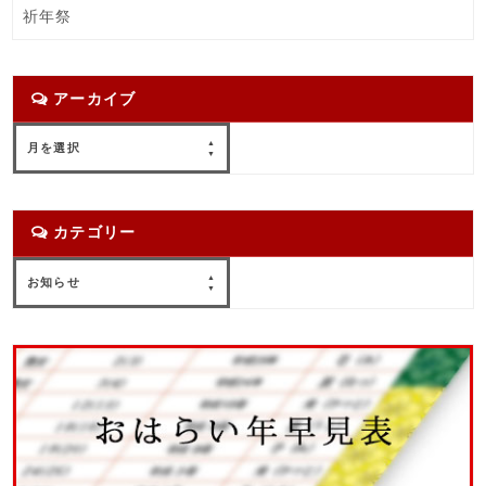
祈年祭
アーカイブ
ア
月を選択
ー
カ
イ
カテゴリー
ブ
カ
お知らせ
テ
ゴ
リ
ー